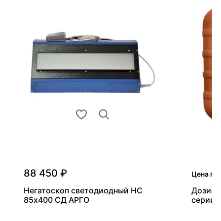
88 450 ₽
Цена по
Негатоскоп светодиодный НС
Дозиме
85х400 СД АРГО
серии 