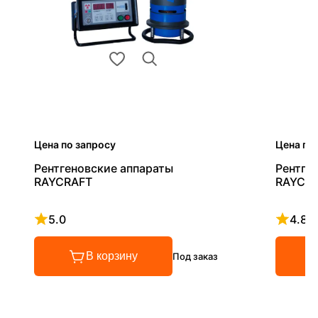
Цена по запросу
Цена по
Рентгеновские аппараты
Рентге
RAYCRAFT
RAYCRA
5.0
4.8
Рейтинг 5 из 5
Рейтинг
В корзину
Под заказ