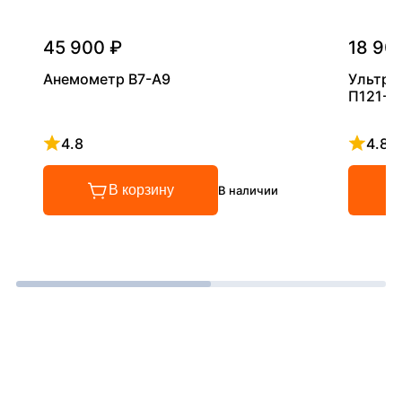
45 900 ₽
18 90
Анемометр В7-А9
Ультра
П121-5
4.8
4.8
Рейтинг 4.8 из 5
Рейтинг
В корзину
В наличии