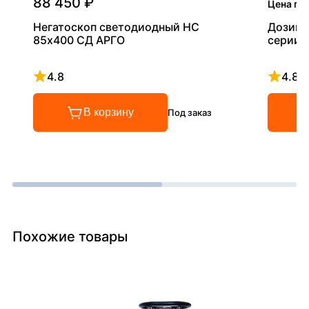
88 450 ₽
Цена по
Негатоскоп светодиодный НС
Дозиме
85х400 СД АРГО
серии 
4.8
4.8
Рейтинг 4.8 из 5
Рейтинг
В корзину
Под заказ
Похожие товары