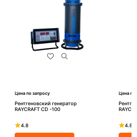
Цена по запросу
Цена по
Рентгеновский генератор
Рентге
RAYCRAFT CD -100
RAYCRA
4.8
4.8
Рейтинг 4.8 из 5
Рейтинг