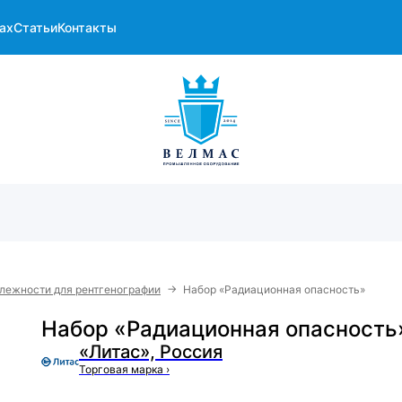
ах
Статьи
Контакты
→
лежности для рентгенографии
Набор «Радиационная опасность»
Набор «Радиационная опасность
«Литас», Россия
Торговая марка
›