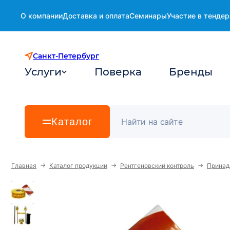
О компании
Доставка и оплата
Семинары
Участие в тендер
Санкт-Петербург
Услуги
Поверка
Бренды
Каталог
→
→
→
Главная
Каталог продукции
Рентгеновский контроль
Принад