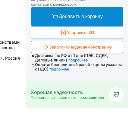
связаться с менеджером.
Добавить в корзину
Запросить КП
я
ройствами
Запросить видеодемонстрацию
влекают
Доставка:
по РФ от 1 дня (ПЭК, СДЕК,
», Россия
Деловые линии)
подробнее
Оплата:
безналичный расчёт (цены указаны
с НДС)
подробнее
Хорошая надёжность
Полноценная гарантия от производителя