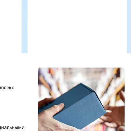
мплекс
ициальными