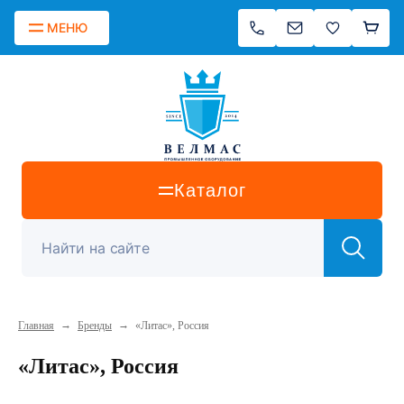
МЕНЮ
Каталог
→
→
Главная
Бренды
«Литас», Россия
«Литас», Россия