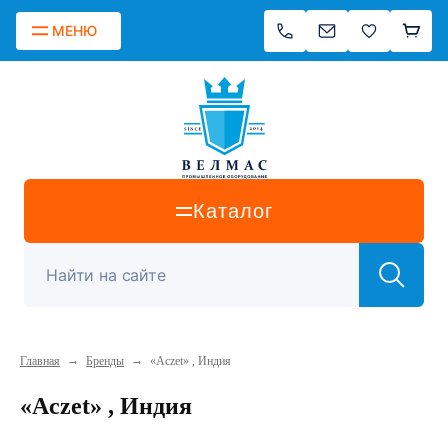
МЕНЮ
Каталог
→
→
Главная
Бренды
«Aczet» , Индия
«Aczet» , Индия