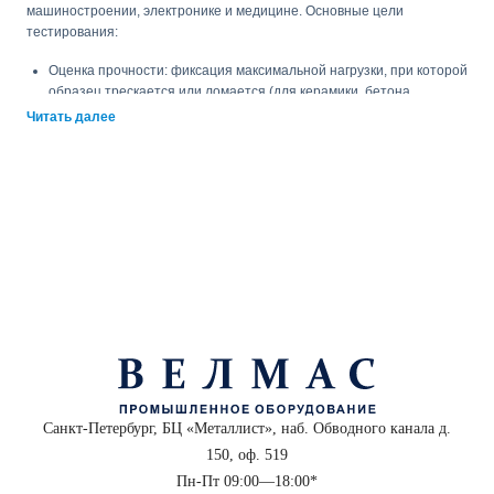
машиностроении, электронике и медицине. Основные цели
тестирования:
Оценка прочности: фиксация максимальной нагрузки, при которой
образец трескается или ломается (для керамики, бетона,
композитов).
Читать далее
Контроль гибкости: измерение прогиба при заданном усилии (для
пластика, резины, тонколистового металла).
Стандартизация продукции: проверка соответствия требованиям
ГОСТ и ISO (например, испытания трех- или четырехточечным
методом).
R&D разработки: подбор новых составов полимеров и сплавов с
заданными упругими характеристиками.
Как выбрать машину на изгиб для
ваших задач?
Выбор установки зависит от физических свойств образцов и частоты
тестирования. Обратите внимание на ключевые параметры:
Санкт-Петербург, БЦ «Металлист», наб. Обводного канала д.
150, оф. 519
1. Максимальная нагрузка (усилие)
Пн-Пт 09:00—18:00*