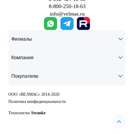
требованиям ГОСТ.
8‑800‑250‑18‑63
info@velmas.ru
Наш офис располагается по адресу Санкт-Петербург, БЦ
«Металлист», наб. Обводного канала д. 150, оф. 519 .
Звоните: 8-812-424-18-63.
Филиалы
Компания
Покупателю
ООО «ВЕЛМАС» 2014-2026
Политика конфиденциальности
Технологии
Stranke