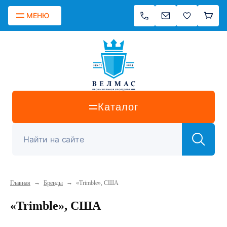
МЕНЮ
Каталог
→
→
Главная
Бренды
«Trimble», США
«Trimble», США