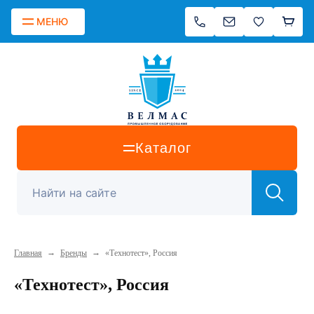
МЕНЮ
Каталог
→
→
Главная
Бренды
«Технотест», Россия
«Технотест», Россия