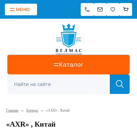
МЕНЮ
Каталог
→
→
Главная
Бренды
«AXR» , Китай
«AXR» , Китай