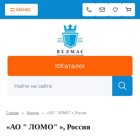
МЕНЮ
Каталог
→
→
Главная
Бренды
«АО " ЛОМО" », Россия
«АО " ЛОМО" », Россия