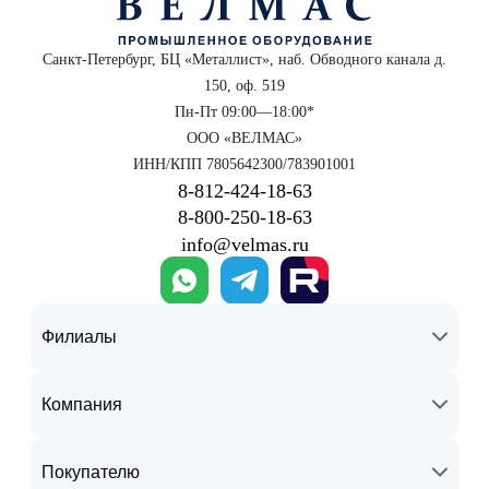
аккредитация на выполнение поверочных и калибровочных
работ;
Санкт-Петербург, БЦ «Металлист», наб. Обводного канала д.
высокоточные эталоны и современное оборудование;
150, оф. 519
гибкие условия обслуживания и выездная поверка в Санкт-
Петербурге и области;
Пн-Пт 09:00—18:00*
оперативная обработка заявок и короткие сроки выполнения;
ООО «ВЕЛМАС»
ИНН/КПП 7805642300/783901001
документальное подтверждение метрологической пригодности
приборов.
8‑812‑424‑18‑63
8‑800‑250‑18‑63
Оформление заявки
info@velmas.ru
Чтобы заказать поверку механических и геометрических
инструментов, обратитесь в лабораторию «Велмас». Специалисты
проведут измерения, оформят свидетельство и обеспечат точность
Филиалы
применяемых средств контроля.
Компания
Покупателю