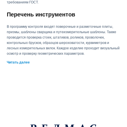
требованиям ГОСТ.
Перечень инструментов
В программу контроля входят поверочные и разметочные плиты,
призмы, шаблоны сварщика и путеизмерительные шаблоны. Также
проводится проверка стоек, штативов, роликов, проволочек,
контрольных брусков, образцов шероховатости, курвиметров и
лесных измерительных вилок. Каждое изделие проходит визуальный
осмотр и проверку геометрических параметров.
Читать далее
Порядок проведения поверки
Метрологическая проверка включает внешний осмотр, измерение
отклонений по эталонным образцам, фиксацию результатов и
оформление официального свидетельства. При необходимости
специалисты выполняют контроль точности непосредственно на
объекте заказчика.
Почему выбирают лабораторию
«Велмас»