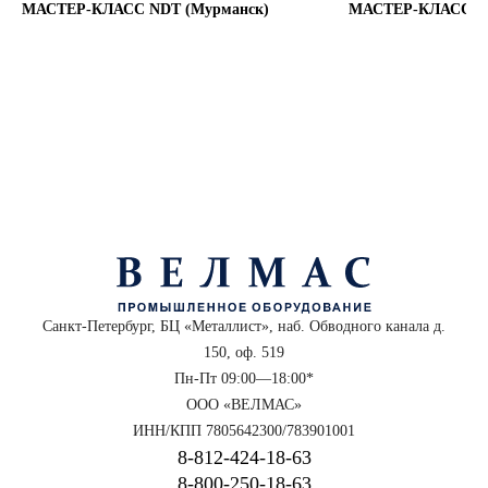
МАСТЕР-КЛАСС NDT (Мурманск)
МАСТЕР-КЛАСС NDT
Санкт-Петербург, БЦ «Металлист», наб. Обводного канала д.
150, оф. 519
Пн-Пт 09:00—18:00*
ООО «ВЕЛМАС»
ИНН/КПП 7805642300/783901001
8‑812‑424‑18‑63
8‑800‑250‑18‑63