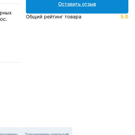
Оставить отзыв
арных
Общий рейтинг товара
5.0
юс.
ердомеры
Толщиномеры покрытий