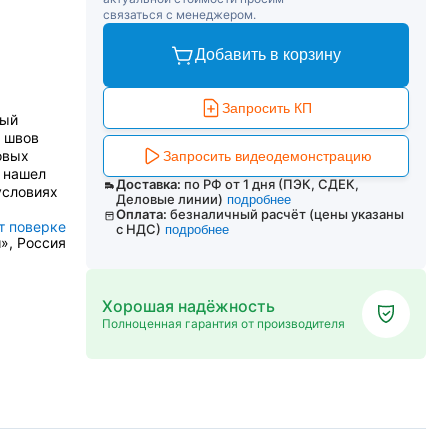
связаться с менеджером.
Добавить в корзину
Запросить КП
ный
 швов
овых
Запросить видеодемонстрацию
н нашел
Доставка:
по РФ от 1 дня (ПЭК, СДЕК,
условиях
Деловые линии)
подробнее
Оплата:
безналичный расчёт (цены указаны
т поверке
с НДС)
подробнее
», Россия
Хорошая надёжность
Полноценная гарантия от производителя