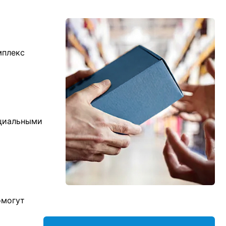
мплекс
ициальными
омогут