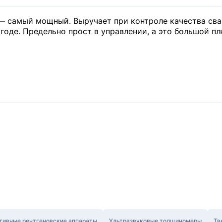
— самый мощный. Выручает при контроле качества св
годе. Предельно прост в управлении, а это большой пл
тивные рентгеновские аппараты
Ультразвуковые толщиномеры
Тв