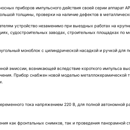
осных приборов импульсного действия своей серии аппарат А
ольшой толщины, проверки на наличие дефектов в металлическ
ателям устройство незаменимо при выездных работах на круп
циях, судостроительных заводах, строительных площадках по 
угольный моноблок с цилиндрической насадкой и ручкой для 
онной эмиссии, возникающей вследствие короткого импульса в
чения. Прибор снабжен новой моделью металлокерамической т
м.
переменного тока напряжением 220 В, для полной автономной 
ния как фронтальных снимков, так и проведения панорамной с