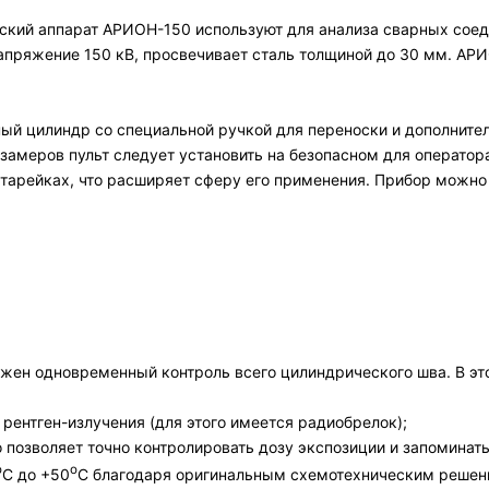
кий аппарат АРИОН-150 используют для анализа сварных соеди
апряжение 150 кВ, просвечивает сталь толщиной до 30 мм. АРИ
ный цилиндр со специальной ручкой для переноски и дополните
замеров пульт следует установить на безопасном для операто
 батарейках, что расширяет сферу его применения. Прибор можн
жен одновременный контроль всего цилиндрического шва. В эт
рентген-излучения (для этого имеется радиобрелок);
 позволяет точно контролировать дозу экспозиции и запоминать
о
о
С до +50
С благодаря оригинальным схемотехническим решен