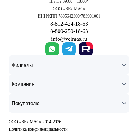
Пн-Пт 09:00—18:00*
ООО «ВЕЛМАС»
ИНН/КПП 7805642300/783901001
8‑812‑424‑18‑63
8‑800‑250‑18‑63
info@velmas.ru
Филиалы
Компания
Покупателю
ООО «ВЕЛМАС» 2014-2026
Политика конфиденциальности