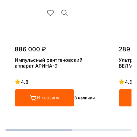
886 000 ₽
289 0
Импульсный рентгеновский
Ультра
аппарат АРИНА-9
ВЕЛМА
4.8
4.8
Рейтинг 4.8 из 5
Рейтинг
В корзину
В наличии