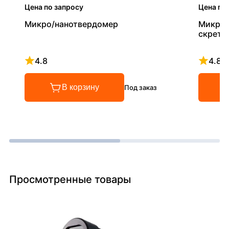
Цена по запросу
Цена по
Микро/нанотвердомер
Микро/
скретч
4.8
4.8
Рейтинг 4.8 из 5
Рейтинг
В корзину
Под заказ
Просмотренные товары