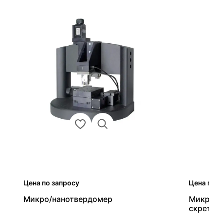
Цена по запросу
Цена по
Микро/нанотвердомер
Микро/
скретч