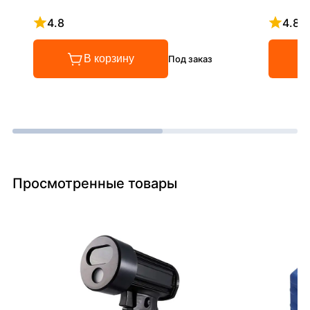
4.8
4.8
Рейтинг 4.8 из 5
Рейтинг
В корзину
Под заказ
Просмотренные товары