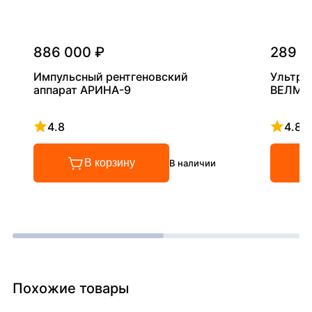
886 000 ₽
289 0
Импульсный рентгеновский
Ультра
аппарат АРИНА-9
ВЕЛМА
4.8
4.8
Рейтинг 4.8 из 5
Рейтинг
В корзину
В наличии
Похожие товары