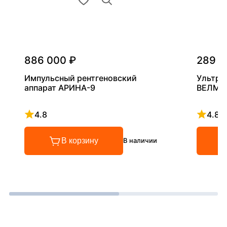
886 000 ₽
289 0
Импульсный рентгеновский
Ультра
аппарат АРИНА-9
ВЕЛМА
4.8
4.8
Рейтинг 4.8 из 5
Рейтинг
В корзину
В наличии