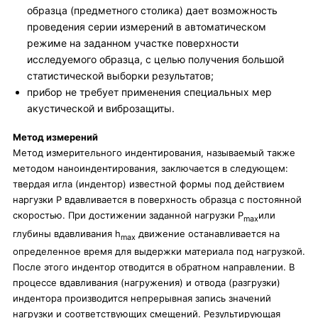
образца (предметного столика) дает возможность
проведения серии измерений в автоматическом
режиме на заданном участке поверхности
исследуемого образца, с целью получения большой
статистической выборки результатов;
прибор не требует применения специальных мер
акустической и виброзащиты.
Метод измерений
Метод измерительного индентирования, называемый также
методом наноиндентирования, заключается в следующем:
твердая игла (индентор) известной формы под действием
наргузки Р вдавливается в поверхность образца с постоянной
скоростью. При достижении заданной нагрузки Р
или
max
глубины вдавливания h
движение останавливается на
max
определенное время для выдержки материала под нагрузкой.
После этого индентор отводится в обратном направлении. В
процессе вдавливания (нагружения) и отвода (разгрузки)
индентора производится непрерывная запись значений
нагрузки и соответствующих смещений. Результирующая