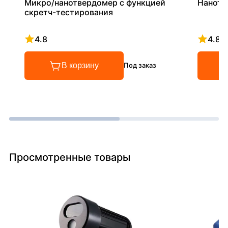
Микро/нанотвердомер с функцией
Нанотв
скретч-тестирования
4.8
4.8
Рейтинг 4.8 из 5
Рейтинг
В корзину
Под заказ
Просмотренные товары