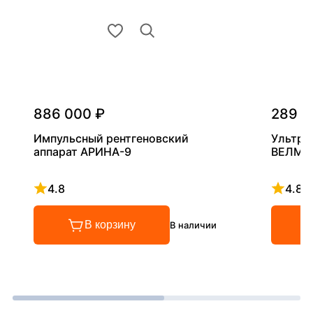
886 000 ₽
289 0
Импульсный рентгеновский
Ультра
аппарат АРИНА-9
ВЕЛМА
4.8
4.8
Рейтинг 4.8 из 5
Рейтинг
В корзину
В наличии