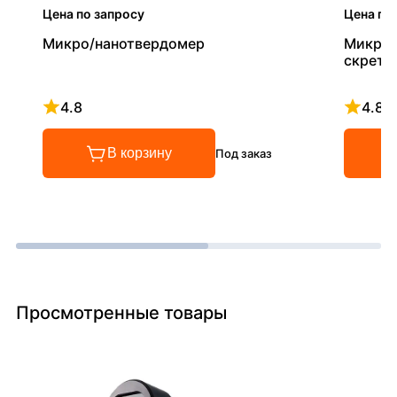
Цена по запросу
Цена по
Микро/нанотвердомер
Микро/
скретч
4.8
4.8
Рейтинг 4.8 из 5
Рейтинг
В корзину
Под заказ
Просмотренные товары