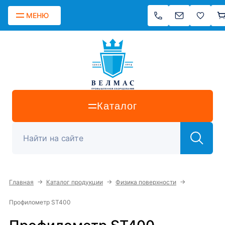
МЕНЮ
Каталог
→
→
→
Главная
Каталог продукции
Физика поверхности
Профилометр ST400