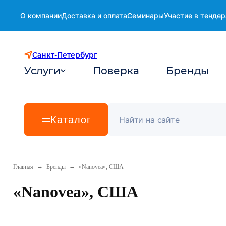
О компании
Доставка и оплата
Семинары
Участие в тендер
Санкт-Петербург
Услуги
Поверка
Бренды
Каталог
→
→
Главная
Бренды
«Nanovea», США
«Nanovea», США