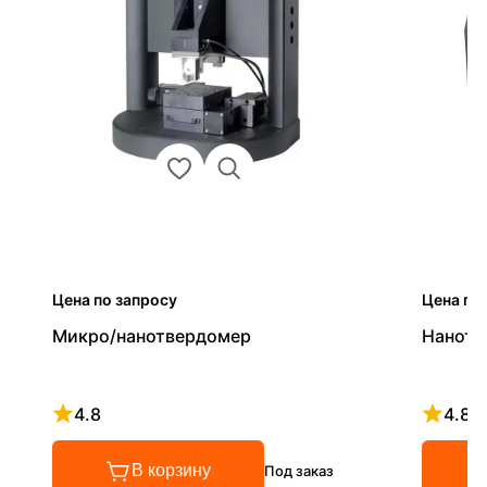
Цена по запросу
Цена по
Микро/нанотвердомер
Нанотв
4.8
4.8
Рейтинг 4.8 из 5
Рейтинг
В корзину
Под заказ