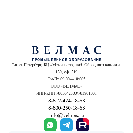
Санкт-Петербург, БЦ «Металлист», наб. Обводного канала д.
150, оф. 519
Пн-Пт 09:00—18:00*
ООО «ВЕЛМАС»
ИНН/КПП 7805642300/783901001
8‑812‑424‑18‑63
8‑800‑250‑18‑63
info@velmas.ru