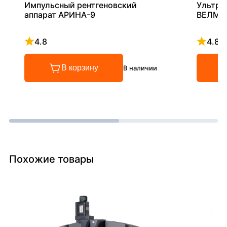
Импульсный рентгеновский
Ультра
аппарат АРИНА-9
ВЕЛМА
4.8
4.8
Рейтинг 4.8 из 5
Рейтинг
В корзину
В наличии
Похожие товары