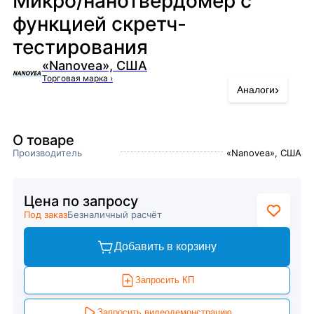
Микро/нанотвердомер с
функцией скретч-
тестирования
«Nanovea», США
Торговая марка
›
›
Аналоги
О товаре
Производитель
«Nanovea», США
Цена по запросу
Под заказ
Безналичный расчёт
Добавить в корзину
Запросить КП
Запросить видеодемонстрацию