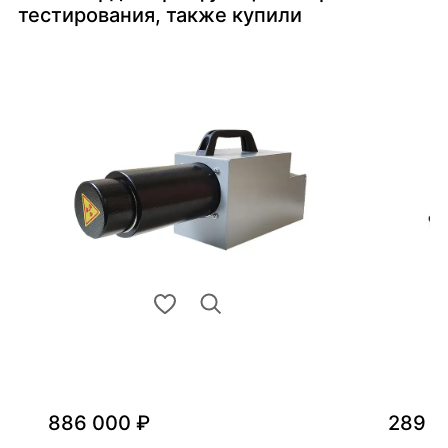
тестирования, также купили
886 000 ₽
289 0