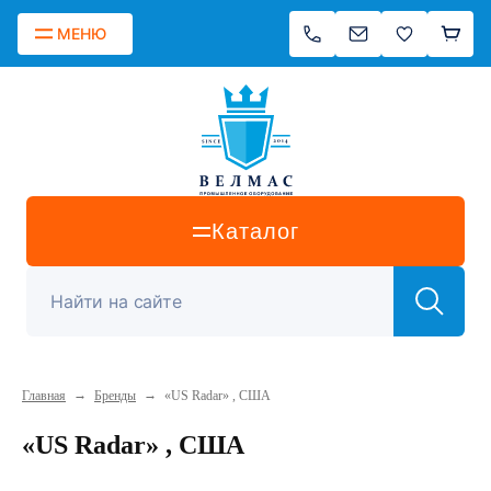
МЕНЮ
Каталог
→
→
Главная
Бренды
«US Radar» , США
«US Radar» , США