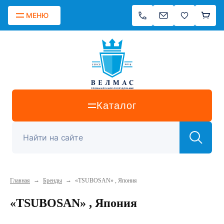
МЕНЮ
Каталог
→
→
Главная
Бренды
«TSUBOSAN» , Япония
«TSUBOSAN» , Япония