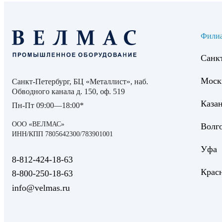
Фили
Санк
Моск
Санкт-Петербург, БЦ «Металлист», наб.
Обводного канала д. 150, оф. 519
Каза
Пн-Пт 09:00—18:00*
ООО «ВЕЛМАС»
Волг
ИНН/КПП 7805642300/783901001
Уфа
8‑812‑424‑18‑63
Крас
8‑800‑250‑18‑63
info@velmas.ru