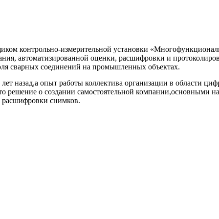
вщиком контрольно-измерительной установки «Многофункциона
ния, автоматизированной оценки, расшифровки и протоколиров
роля сварных соединений на промышленных объектах.
0 лет назад,а опыт работы коллектива организации в области ци
то решение о создании самостоятельной компании,основными на
й расшифровки снимков.