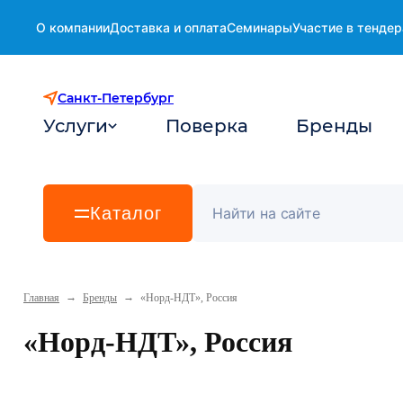
О компании
Доставка и оплата
Семинары
Участие в тендер
Санкт-Петербург
Услуги
Поверка
Бренды
Каталог
→
→
Главная
Бренды
«Норд-НДТ», Россия
«Норд-НДТ», Россия