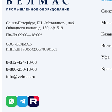
Санк
Моск
Санкт-Петербург, БЦ «Металлист», наб.
Обводного канала д. 150, оф. 519
Каза
Пн-Пт 09:00—18:00*
ООО «ВЕЛМАС»
Волг
ИНН/КПП 7805642300/783901001
Уфа
8‑812‑424‑18‑63
Крас
8‑800‑250‑18‑63
info@velmas.ru