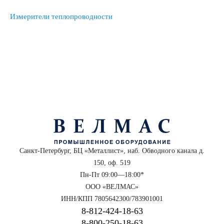
Измерители теплопроводности
Санкт-Петербург, БЦ «Металлист», наб. Обводного канала д.
150, оф. 519
Пн-Пт 09:00—18:00*
ООО «ВЕЛМАС»
ИНН/КПП 7805642300/783901001
8‑812‑424‑18‑63
8‑800‑250‑18‑63