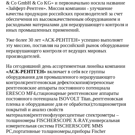
& Co GmbH & Co KG» и первоначально носила название
«Зайферт-Рентген». Миссия компании - улучшение
качества продукции российских производителей за счет
обеспечения их высококачественным оборудованием и
расходными материалами для неразрушающего контроля и
иных промышленных применений.
Уже более 30 лет «АСК-РЕНТГЕН» успешно выполняет
эту миссию, поставляя на российский рынок оборудование
неразрушающего контроля от ведущих мировых
производителей.
На сегодняшний день ассортиментная линейка компании
«АСК-РЕНТГЕН»
включает в себя все группы
оборудования для промышленного неразрушающего
контроля:рентгеновская дефектоскопия(переносные
рентгеновские аппараты постоянного потенциала
ERESCO MF4,стационарные рентгеновские аппараты
постоянного потенциала ISOVOLT Titan.,рентгеновская
пленка и оборудование для ее обработки);толщинометрия
покрытий и анализ свойств
материалов(рентгенофлуоресцентные спектрометры –
толщиномеры FISCHERSCOPE X-RAY,универсальная
измерительная система FISCHERSCOPE MMS
PC,портативные толщиномеры,приборы Fischer