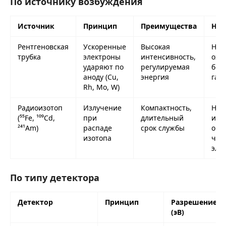
По источнику возбуждения
Источник
Принцип
Преимущества
Нед
Рентгеновская
Ускоренные
Высокая
Нео
трубка
электроны
интенсивность,
охл
ударяют по
регулируемая
бол
аноду (Cu,
энергия
габ
Rh, Mo, W)
Радиоизотоп
Излучение
Компактность,
Низ
(⁵⁵Fe, ¹⁰⁹Cd,
при
длительный
инт
²⁴¹Am)
распаде
срок службы
огр
изотопа
чис
эле
По типу детектора
Детектор
Принцип
Разрешение
(эВ)