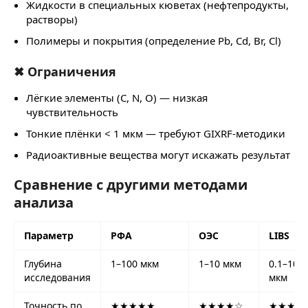
Жидкости в специальных кюветах (нефтепродукты,
растворы)
Полимеры и покрытия (определение Pb, Cd, Br, Cl)
✖ Ограничения
Лёгкие элементы (C, N, O) — низкая
чувствительность
Тонкие плёнки < 1 мкм — требуют GIXRF-методики
Радиоактивные вещества могут искажать результат
Сравнение с другими методами
анализа
Параметр
РФА
ОЭС
LIBS
Глубина
1–100 мкм
1–10 мкм
0.1–10
исследования
мкм
Точность по
★★★★★
★★★★☆
★★★☆