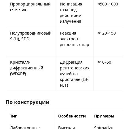
Пропорциональный
Ионизация
≈500–1000
счётчик
газа под
действием
излучения
Полупроводниковый
Реакция
≈120–150
Si(Li), SDD
электрон-
дырочных пар
Кристалл-
Дифракция
≈10–50
дифракционный
рентгеновских
(WDXRF)
лучей на
кристалле (LiF,
PET)
По конструкции
Тип
Особенности
Примеры
Лабораторные
Высокая
Shimadzu