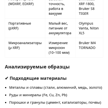
(WDXRF, EDXRF)
точность,
XRF-1800,
работа в
Bruker S8
вакууме
TIGER
Портативные
Малый вес,
Olympus
(pXRF)
питание от
Vanta, Niton
аккумулятора
XL5
Микроанализаторы
Измерение
Bruker M4
(μ-XRF)
микрозон
TORNADO
(10–100 мкм)
Анализируемые образцы
✔ Подходящие материалы
Металлы и сплавы (стали, алюминий, медь, золото)
Руды и минералы (Fe, Cu, Zn, Pb)
Порошки и гранулы (цемент, катализаторы, почвы)