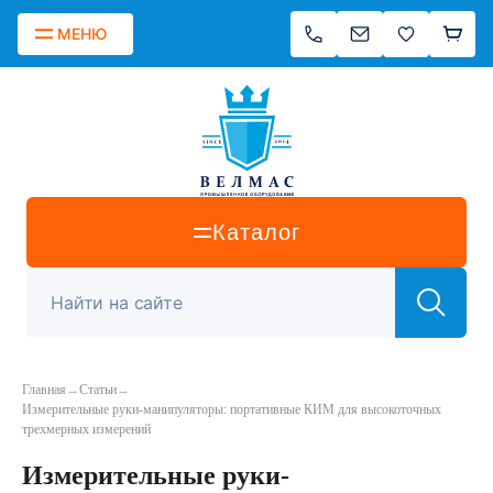
МЕНЮ
Каталог
Главная
→
Статьи
→
Измерительные руки-манипуляторы: портативные КИМ для высокоточных
трехмерных измерений
Измерительные руки-