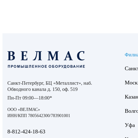
Фили
Санк
Моск
Санкт-Петербург, БЦ «Металлист», наб.
Обводного канала д. 150, оф. 519
Каза
Пн-Пт 09:00—18:00*
ООО «ВЕЛМАС»
Волг
ИНН/КПП 7805642300/783901001
Уфа
8‑812‑424‑18‑63