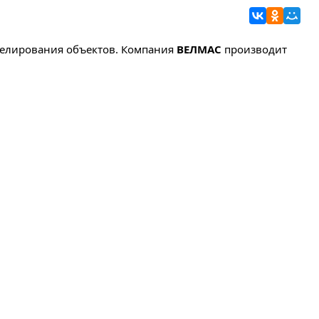
ВКонтакте
Однокла
Мой 
делирования объектов. Компания
ВЕЛМАС
производит