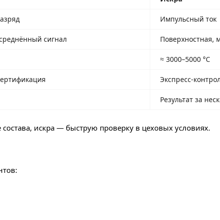
азряд
Импульсный ток
усреднённый сигнал
Поверхностная, 
≈ 3000–5000 °C
сертификация
Экспресс-контро
Результат за нес
 состава, искра — быструю проверку в цеховых условиях.
нтов: