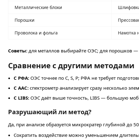
Металлические блоки
Шлифовк
Порошки
Прессова
Проволока и фольга
Намотка 
Советы:
для металлов выбирайте ОЭС; для порошков — 
Сравнение с другими методами
С РФА:
ОЭС точнее по C, S, P; РФА не требует подгото
С ААС:
спектрометр анализирует сразу несколько элем
С LIBS:
ОЭС даёт выше точность, LIBS — большую моб
Разрушающий ли метод?
Да, при анализе образуется микрократер глубиной до 
Сократить воздействие можно уменьшением длитель