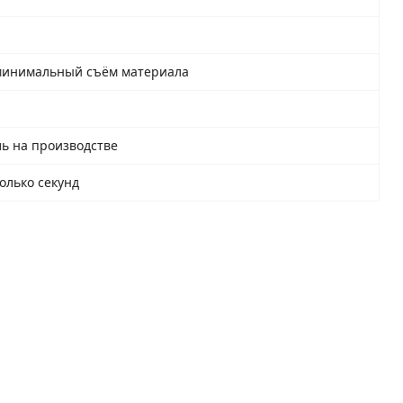
минимальный съём материала
ль на производстве
колько секунд