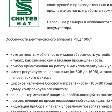
конструкций в производственных и 
предназначается для работы в терми
Небольшие размеры и особенности ст
аккумулятора.
Особенности рентгеновского аппарата РПД 160С:
компактность, мобильность и малогабаритность устройст
– таких, как химическая и атомная промышленность;
прибор ориентирован на работу в низкотемпературных ус
имеет регулируемое напряжение (от 50В до 160В), а так
человеческого фактора;
широкое излучение боковой направленности (100х80 град
длину контролируемого участка;
оснащен термической защитой, срабатывающей на отключ
при отключении во время незавершенной экспозиции, по
индикация прибора и панели управления позволяет увер
благодаря высокочувствительной съемочной системе, сн