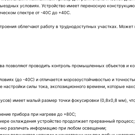
выездных условиях. Устройство имеет переносную конструкцию
ческом спектре от -40С до +40С.
роения облегчают работу в труднодоступных участках. Может по
ва позволяют проводить контроль промышленных объектов и ко
ловиях (до -40С) и отличается морозоустойчивостью и точность
же настройки силы тока, экспозиционного времени, которые на
усов) имеет малый размер точки фокусировки (0,8х0,8 мм), чт
ение прибора при нагреве до +80С;
 мере охлаждения устройство продолжает прерванный процесс;
енно различать информацию при любом освещении;
имки получаются четкими и качественными при любых условиях