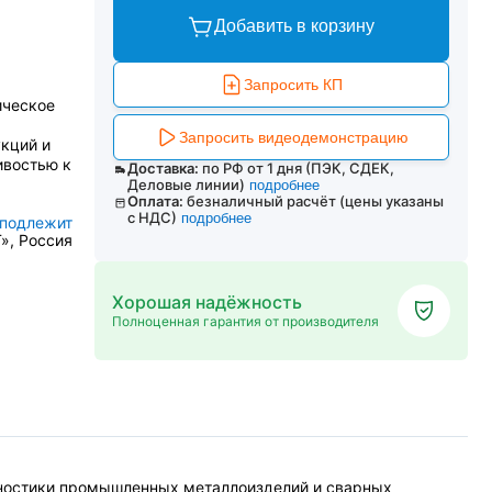
Добавить в корзину
Запросить КП
ическое
Запросить видеодемонстрацию
кций и
ивостью к
Доставка:
по РФ от 1 дня (ПЭК, СДЕК,
Деловые линии)
подробнее
Оплата:
безналичный расчёт (цены указаны
с НДС)
подробнее
 подлежит
», Россия
Хорошая надёжность
Полноценная гарантия от производителя
гностики промышленных металлоизделий и сварных