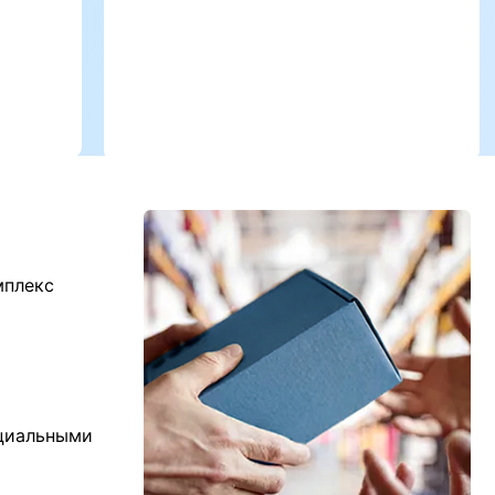
мплекс
ициальными