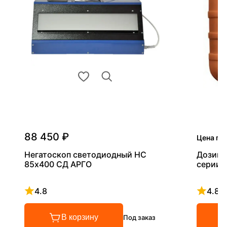
88 450 ₽
Цена по
Негатоскоп светодиодный НС
Дозиме
85х400 СД АРГО
серии 
4.8
4.8
Рейтинг 4.8 из 5
Рейтинг
В корзину
Под заказ