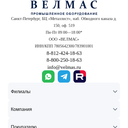
Санкт-Петербург, БЦ «Металлист», наб. Обводного канала д.
150, оф. 519
Пн-Пт 09:00—18:00*
ООО «ВЕЛМАС»
ИНН/КПП 7805642300/783901001
8‑812‑424‑18‑63
8‑800‑250‑18‑63
info@velmas.ru
Филиалы
Компания
Покупателю