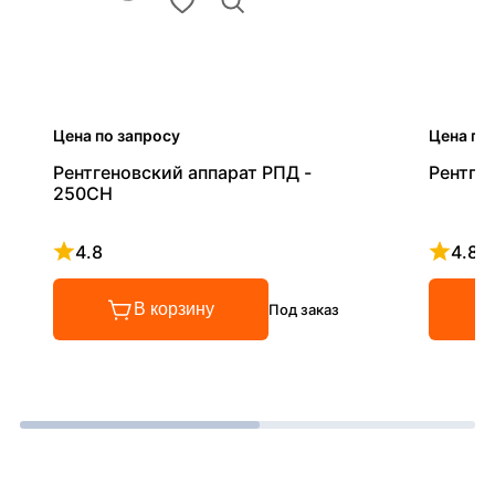
Цена по запросу
Цена по
Рентгеновский аппарат РПД -
Рентге
250СН
4.8
4.8
Рейтинг 4.8 из 5
Рейтинг
В корзину
Под заказ