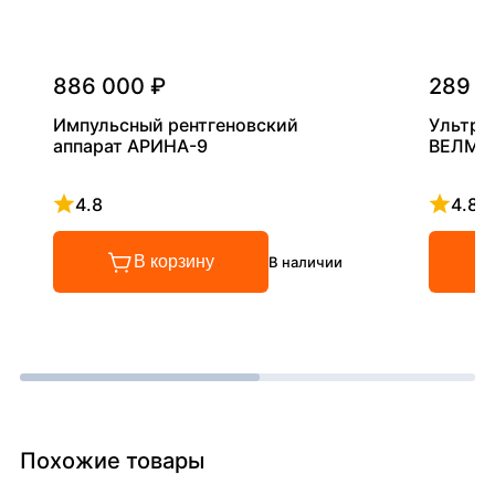
886 000 ₽
289 0
Импульсный рентгеновский
Ультра
аппарат АРИНА-9
ВЕЛМА
4.8
4.8
Рейтинг 4.8 из 5
Рейтинг
В корзину
В наличии
Похожие товары