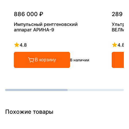
886 000 ₽
289 0
Импульсный рентгеновский
Ультра
аппарат АРИНА-9
ВЕЛМА
4.8
4.8
Рейтинг 4.8 из 5
Рейтинг
В корзину
В наличии
Похожие товары