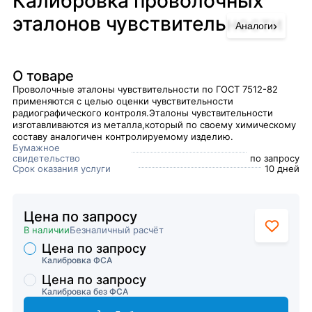
Калибровка проволочных
эталонов чувствительности
›
Аналоги
О товаре
Проволочные эталоны чувствительности по ГОСТ 7512-82
применяются с целью оценки чувствительности
радиографического контроля​.Эталоны чувствительности
изготавливаются из металла,который по своему химическому
составу аналогичен контролируемому изделию.
Бумажное
свидетельство
по запросу
Срок оказания услуги
10 дней
Цена по запросу
В наличии
Безналичный расчёт
Цена по запросу
Торговые предложения
Калибровка ФСА
Цена по запросу
Калибровка без ФСА