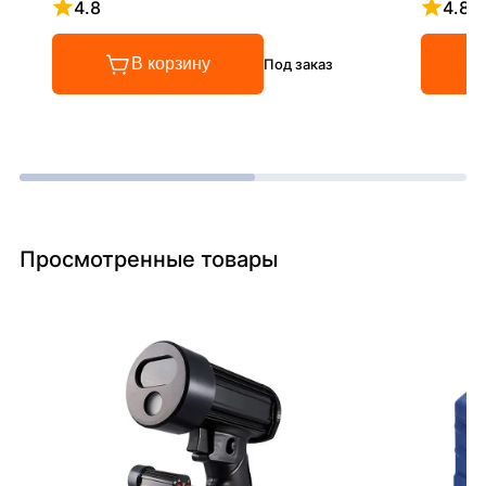
4.8
4.8
Рейтинг 4.8 из 5
Рейтинг
В корзину
Под заказ
Просмотренные товары