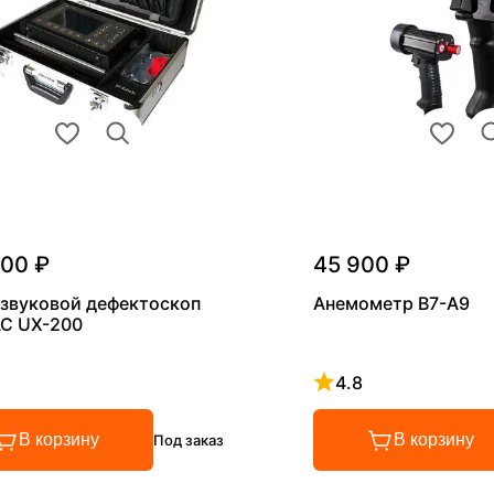
000 ₽
45 900 ₽
звуковой дефектоскоп
Анемометр В7-А9
С UX-200
4.8
 4.8 из 5
Рейтинг 4.8 из 5
В корзину
В корзину
Под заказ