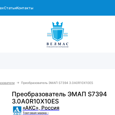
ах
Статьи
Контакты
→
азователи
Преобразователь ЭMAП S7394 3.0A0R10X10ES
Преобразователь ЭMAП S7394
3.0A0R10X10ES
«АКС», Россия
Торговая марка
›