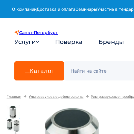
О компании
Доставка и оплата
Семинары
Участие в тендер
Санкт-Петербург
Услуги
Поверка
Бренды
Каталог
→
→
Главная
Ультразвуковые дефектоскопы
Ультразвуковые преобр