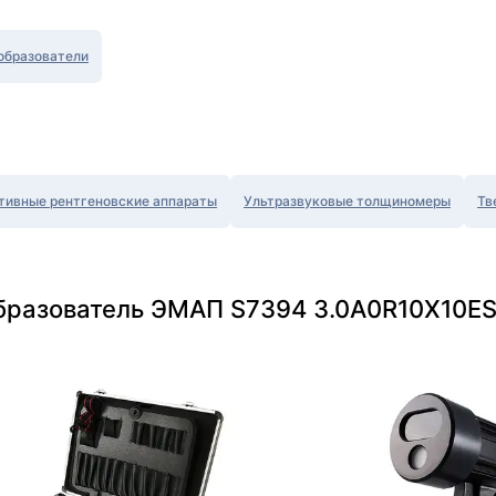
образователи
тивные рентгеновские аппараты
Ультразвуковые толщиномеры
Тв
бразователь ЭMAП S7394 3.0A0R10X10ES