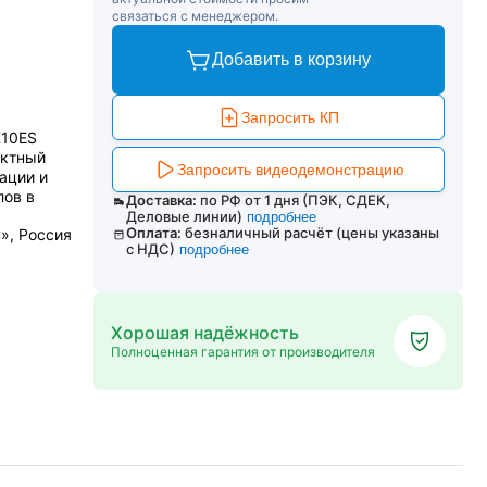
связаться с менеджером.
Добавить в корзину
Запросить КП
X10ES
актный
Запросить видеодемонстрацию
ации и
лов в
Доставка:
по РФ от 1 дня (ПЭК, СДЕК,
Деловые линии)
подробнее
Оплата:
безналичный расчёт (цены указаны
», Россия
с НДС)
подробнее
Хорошая надёжность
Полноценная гарантия от производителя