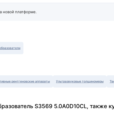
а новой платформе.
образователи
тивные рентгеновские аппараты
Ультразвуковые толщиномеры
Тв
бразователь S3569 5.0A0D10CL, также к