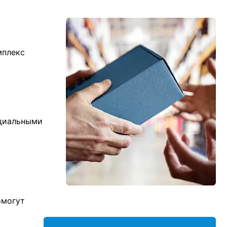
мплекс
ициальными
омогут