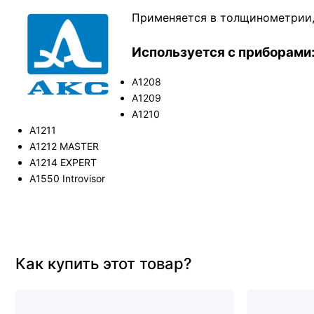
Применяется в толщинометрии,
Используется с приборами
А1208
А1209
А1210
А1211
A1212 MASTER
A1214 EXPERT
A1550 Introvisor
Как купить этот товар?