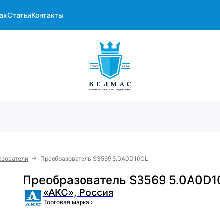
ах
Статьи
Контакты
→
азователи
Преобразователь S3569 5.0A0D10CL
Преобразователь S3569 5.0A0D1
«АКС», Россия
Торговая марка
›