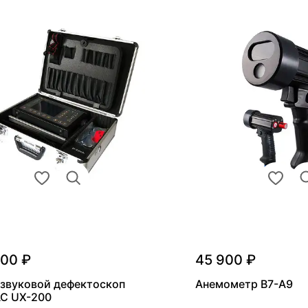
000 ₽
45 900 ₽
звуковой дефектоскоп
Анемометр В7-А9
С UX-200