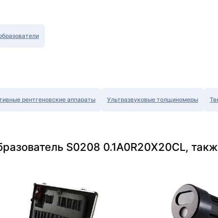
образователи
тивные рентгеновские аппараты
Ультразвуковые толщиномеры
Тв
бразователь S0208 0.1A0R20X20CL, такж