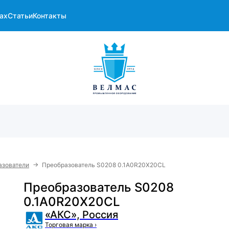
ах
Статьи
Контакты
→
азователи
Преобразователь S0208 0.1A0R20X20CL
Преобразователь S0208
0.1A0R20X20CL
«АКС», Россия
Торговая марка
›