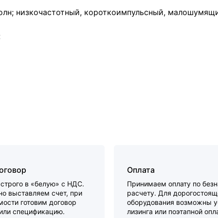
олн; низкочастотный, короткоимпульсный, малошумящ
:
договор
Оплата
строго в «белую» с НДС.
Принимаем оплату по без
о выставляем счет, при
расчету. Для дорогостоящ
мости готовим договор
оборудования возможны у
 или спецификацию.
лизинга или поэтапной опл