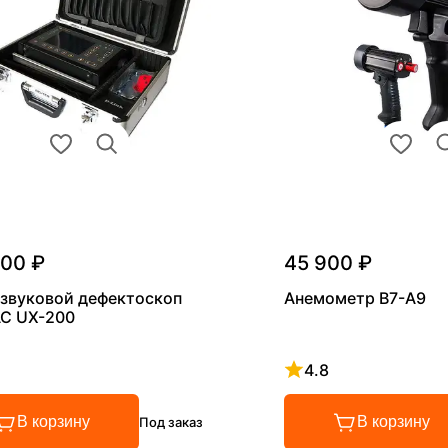
000 ₽
45 900 ₽
звуковой дефектоскоп
Анемометр В7-А9
С UX-200
4.8
 4.8 из 5
Рейтинг 4.8 из 5
В корзину
В корзину
Под заказ