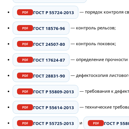
— порядок контроля с
ГОСТ Р 55724-2013
— контроль рельсов;
ГОСТ 18576-96
— контроль поковок;
ГОСТ 24507-80
— определение прочности 
ГОСТ 17624-87
— дефектоскопия листового
ГОСТ 28831-90
— требования к дефект
ГОСТ Р 55809-2013
— технические требов
ГОСТ Р 55614-2013
и
ГОСТ Р 55725-2013
ГОСТ Р 558