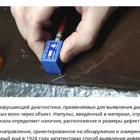
азрушающей диагностики, применяемых для выявления дефе
х волн через объект. Импульс, введённый в материал, отра
нала определяют наличие, расположение и размеры дефекто
направление, ориентированное на обнаружение и измерен
орый ещё в 1928 году запатентовал способ выявления дефек