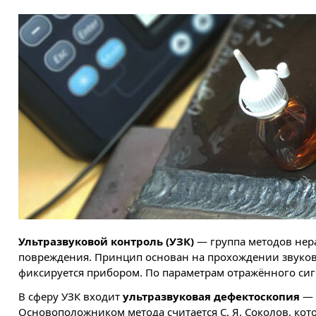
Ультразвуковой контроль (УЗК)
— группа методов нер
повреждения. Принцип основан на прохождении звуковы
фиксируется прибором. По параметрам отражённого сиг
В сферу УЗК входит
ультразвуковая дефектоскопия
— 
Основоположником метода считается С. Я. Соколов, кот