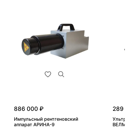
886 000 ₽
289 0
Импульсный рентгеновский
Ультра
аппарат АРИНА-9
ВЕЛМА