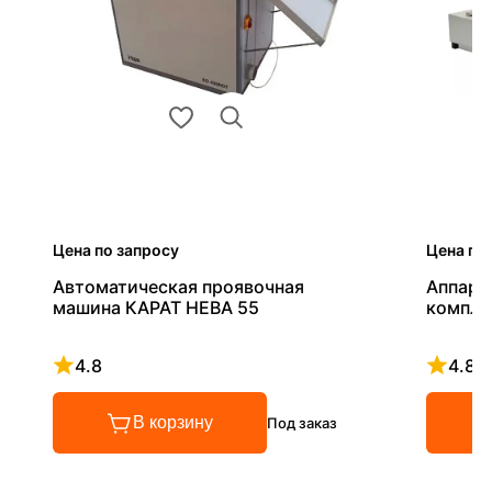
Цена по запросу
Цена по
Автоматическая проявочная
Аппара
машина КАРАТ НЕВА 55
компле
4.8
4.8
Рейтинг 4.8 из 5
Рейтинг
В корзину
Под заказ