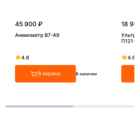
45 900 ₽
18 90
Анемометр В7-А9
Ультра
П121-5
4.8
4.8
Рейтинг 4.8 из 5
Рейтинг
В корзину
В наличии