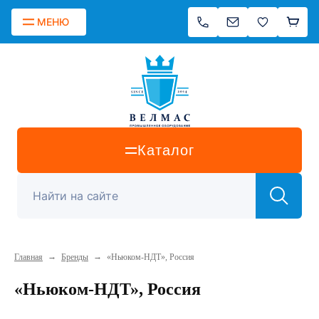
МЕНЮ
Каталог
→
→
Главная
Бренды
«Ньюком-НДТ», Россия
«Ньюком-НДТ», Россия