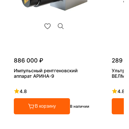
886 000 ₽
289 0
Импульсный рентгеновский
Ультра
аппарат АРИНА-9
ВЕЛМА
4.8
4.8
Рейтинг 4.8 из 5
Рейтинг
В корзину
В наличии