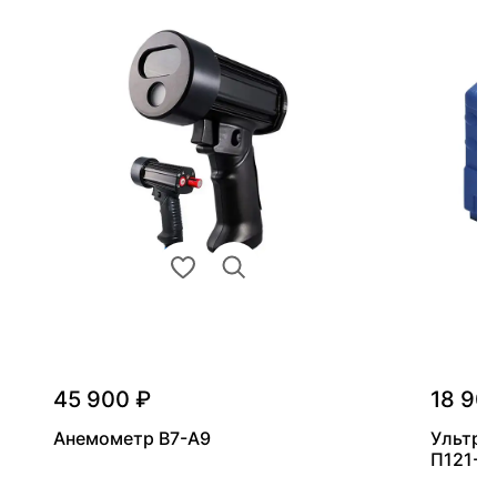
45 900 ₽
18 90
Анемометр В7-А9
Ультра
П121-5