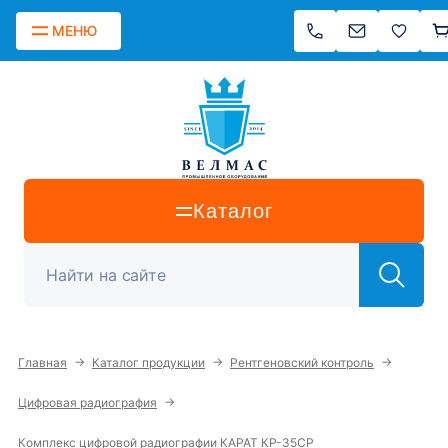
МЕНЮ
Каталог
→
→
→
Главная
Каталог продукции
Рентгеновский контроль
→
Цифровая радиография
Комплекс цифровой радиографии КАРАТ КР-35СР