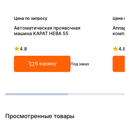
Цена по запросу
Цена по
Автоматическая проявочная
Аппара
машина КАРАТ НЕВА 55
компле
4.8
4.8
Рейтинг 4.8 из 5
Рейтинг
В корзину
Под заказ
Просмотренные товары