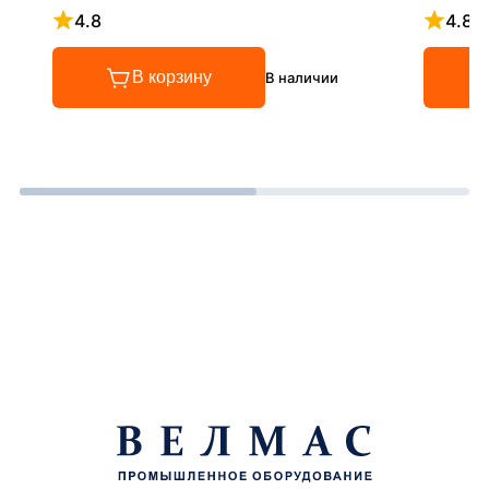
4.8
4.8
Рейтинг 4.8 из 5
Рейтинг
В корзину
В наличии