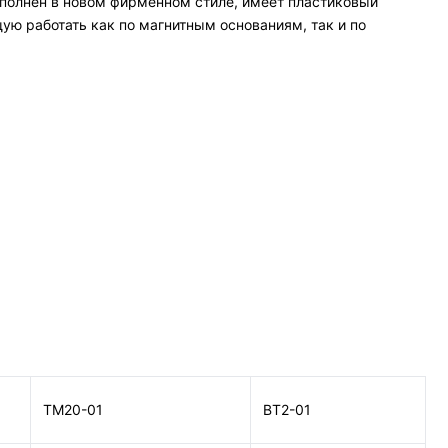
полнен в новом фирменном стиле, имеет пластиковый
ую работать как по магнитным основаниям, так и по
ТМ20-01
ВТ2-01