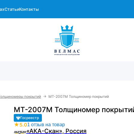
ах
Статьи
Контакты
→
Толщиномеры покрытий
МТ-2007М Толщиномер покрытий
МТ-2007М Толщиномер покрыти
Госреестр
★
5.0
1 отзыв на товар
«АКА-Скан», Россия