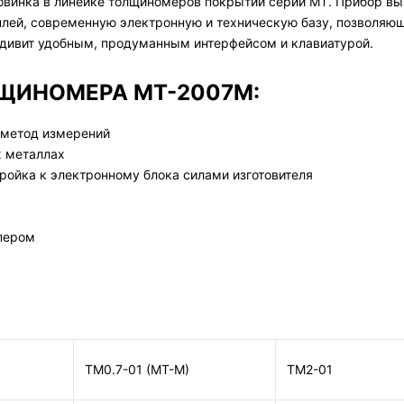
винка в линейке толщиномеров покрытий серии МТ. Прибор вы
лей, современную электронную и техническую базу, позволяющ
дивит удобным, продуманным интерфейсом и клавиатурой.
ЩИНОМЕРА МТ-2007М:
 метод измерений
х металлах
ройка к электронному блока силами изготовителя
пером
И
ТМ0.7-01 (МТ-М)
ТМ2-01