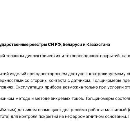
сударственные реестры СИ РФ, Беларуси и Казахстана
ий толщины диэлектрических и токопроводящих покрытий, нан
тий изделий при одностороннем доступе к контролируемому о
ерхностями со стороны контакта с датчиком. Толщиномеры пре
ловиях. Эксплуатация прибора возможна только при условии от
онном методе и методе вихревых токов. Толщиномеры состоят и
мным) датчиком совмещают два режима работы: магнитный (на
тоте) для контроля покрытий на неферромагнитном основании.