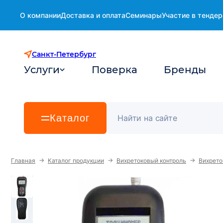
О компании
Доставка и оплата
Семинары
Участие в тендер
Санкт-Петербург
Услуги
Поверка
Бренды
Каталог
→
→
→
Главная
Каталог продукции
Вихретоковый контроль
Вихрет