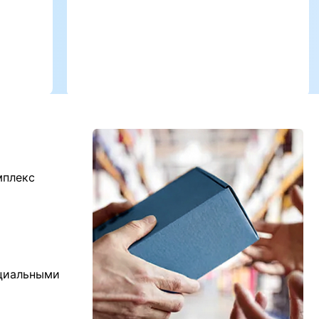
мплекс
ициальными