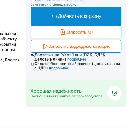
связаться с менеджером.
Добавить в корзину
Запросить КП
окрытий
объекту.
окрытий
Запросить видеодемонстрацию
стороны
Доставка:
по РФ от 1 дня (ПЭК, СДЕК,
Деловые линии)
подробнее
», Россия
Оплата:
безналичный расчёт (цены указаны
с НДС)
подробнее
Хорошая надёжность
Полноценная гарантия от производителя