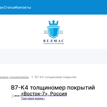
ах
Статьи
Контакты
→
оковые толщиномеры
В7-К4 толщиномер покрытий
В7-К4 толщиномер покрытий
«Восток-7», Россия
Торговая марка
›