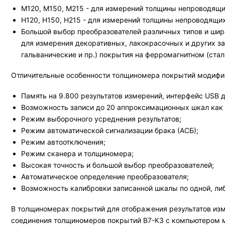
М120, М150, М215 - для измерений толщины непроводящи
Н120, Н150, Н215 - для измерений толщины непроводящих
Большой выбор преобразователей различных типов и шир
для измерения декоративных, лакокрасочных и других з
гальванические и пр.) покрытия на ферромагнитном (стал
Отличительные особенности толщиномера покрытий модифи
Память на 9.800 результатов измерений, интерфейс USB 
Возможность записи до 20 аппроксимационных шкал как с
Режим выборочного усреднения результатов;
Режим автоматической сигнализации брака (АСБ);
Режим автоотключения;
Режим сканера и толщиномера;
Высокая точность и большой выбор преобразователей;
Автоматическое определение преобразователя;
Возможность калибровки записанной шкалы по одной, ли
В толщиномерах покрытий для отображения результатов изм
соединения толщиномеров покрытий В7-К3 с компьютером мо