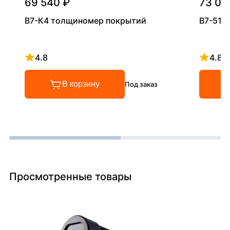
69 540 ₽
73 00
В7-К4 толщиномер покрытий
В7-517
4.8
4.8
Рейтинг 4.8 из 5
Рейтинг
В корзину
Под заказ
Просмотренные товары