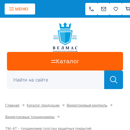
МЕНЮ
Каталог
→
→
→
Главная
Каталог продукции
Вихретоковый контроль
→
Вихретоковые толщиномеры
ТМ-4T - толщиномер толстых защитных покрытий