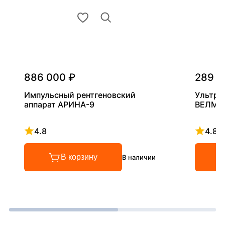
886 000 ₽
289 0
Импульсный рентгеновский
Ультра
аппарат АРИНА-9
ВЕЛМА
4.8
4.8
Рейтинг 4.8 из 5
Рейтинг
В корзину
В наличии