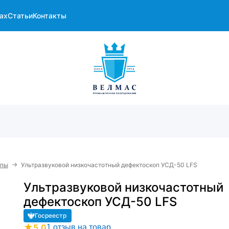
ах
Статьи
Контакты
→
опы
Ультразвуковой низкочастотный дефектоскоп УСД-50 LFS
Ультразвуковой низкочастотный
дефектоскоп УСД-50 LFS
Госреестр
★
5.0
1 отзыв на товар