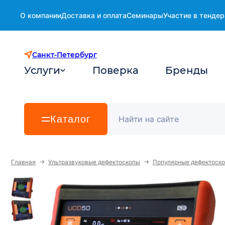
О компании
Доставка и оплата
Семинары
Участие в тендер
Санкт-Петербург
Услуги
Поверка
Бренды
Каталог
→
→
Главная
Ультразвуковые дефектоскопы
Популярные дефектоск