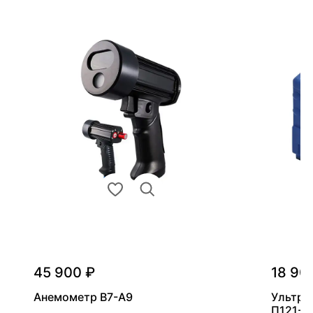
45 900 ₽
18 90
Анемометр В7-А9
Ультра
П121-5