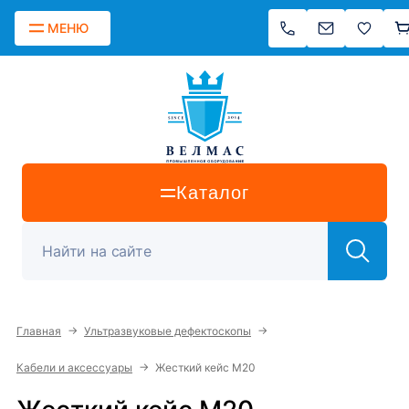
МЕНЮ
Каталог
→
→
Главная
Ультразвуковые дефектоскопы
→
Кабели и аксессуары
Жесткий кейс М20