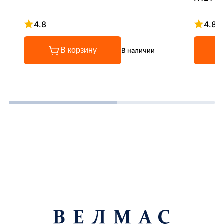
4.8
4.8
Рейтинг 4.8 из 5
Рейтинг
В корзину
В наличии