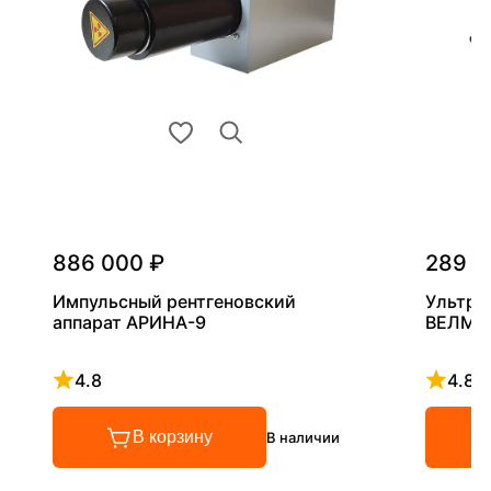
886 000 ₽
289 0
Импульсный рентгеновский
Ультра
аппарат АРИНА-9
ВЕЛМА
4.8
4.8
Рейтинг 4.8 из 5
Рейтинг
В корзину
В наличии