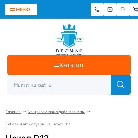
МЕНЮ
Каталог
→
→
Главная
Ультразвуковые дефектоскопы
→
Кабели и аксессуары
Чехол D12