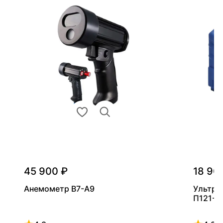
45 900 ₽
18 90
Анемометр В7-А9
Ультра
П121-5