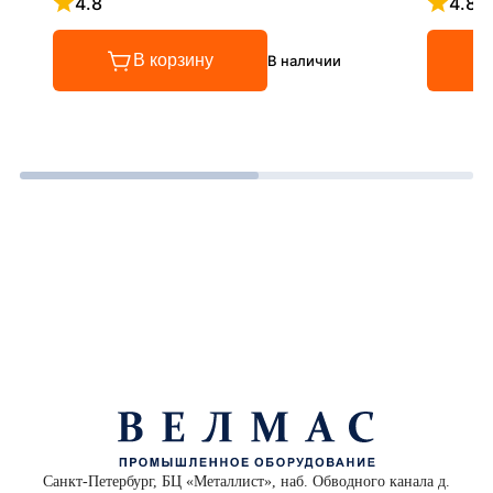
4.8
4.8
Рейтинг 4.8 из 5
Рейтинг
В корзину
В наличии
Санкт-Петербург, БЦ «Металлист», наб. Обводного канала д.