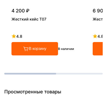
4 200 ₽
6 900
Жесткий кейс Т07
Жестки
4.8
4.8
Рейтинг 4.8 из 5
Рейтинг
В корзину
В наличии
Просмотренные товары