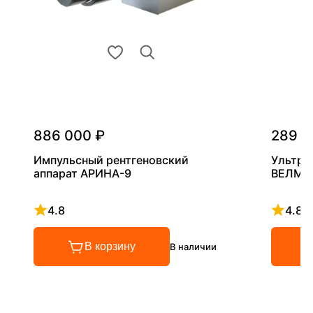
886 000 ₽
289 0
Импульсный рентгеновский
Ультра
аппарат АРИНА-9
ВЕЛМА
4.8
4.8
Рейтинг 4.8 из 5
Рейтинг
В корзину
В наличии