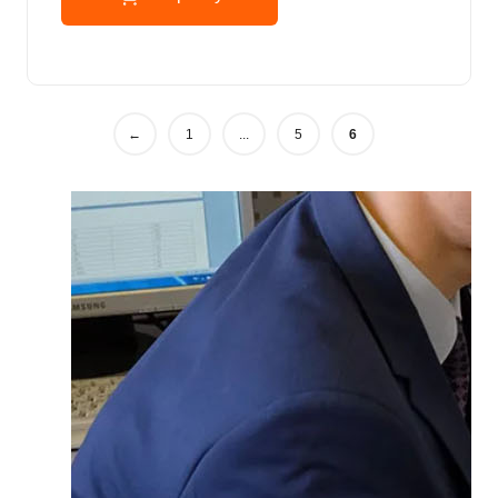
←
1
...
5
6