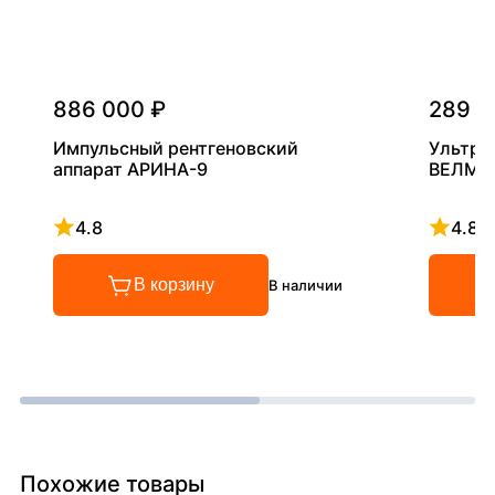
886 000 ₽
289 0
Импульсный рентгеновский
Ультра
аппарат АРИНА-9
ВЕЛМА
4.8
4.8
Рейтинг 4.8 из 5
Рейтинг
В корзину
В наличии
Похожие товары