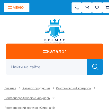
МЕНЮ
Каталог
→
→
→
Главная
Каталог продукции
Рентгеновский контроль
→
Рентгенографические кроулеры
Рентгеновский кроулер «Сирена-5»